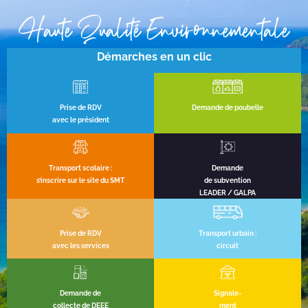
Haute Qualité Environnementale
Démarches en un clic
Prise de RDV
Demande de poubelle
avec le président
Transport scolaire :
Demande
s’inscrire sur le site du SMT
de subvention
LEADER / GALPA
Prise de RDV
Transport urbain :
avec les services
circuit
Demande de
Signale-
collecte de DEEE
ment