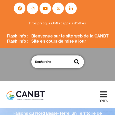
Infos pratiques
AMI et appels d'offres
Flash info :
Bienvenue sur le site web de la CANBT
Flash info :
Site en cours de mise à jour
Faisons du Nord Basse-Terre, un Territoire de