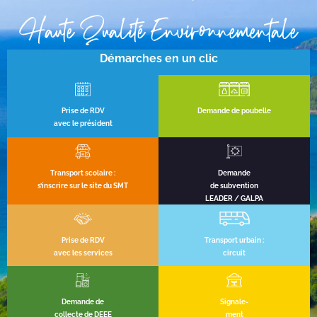
Haute Qualité Environnementale
Démarches en un clic
Prise de RDV
Demande de poubelle
avec le président
Transport scolaire :
Demande
s’inscrire sur le site du SMT
de subvention
LEADER / GALPA
Prise de RDV
Transport urbain :
avec les services
circuit
Demande de
Signale-
collecte de DEEE
ment