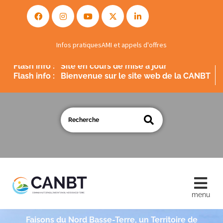
Infos pratiques
AMI et appels d'offres
Flash info :
Site en cours de mise à jour
Flash info :
Bienvenue sur le site web de la CANBT
Faisons du Nord Basse-Terre, un Territoire de