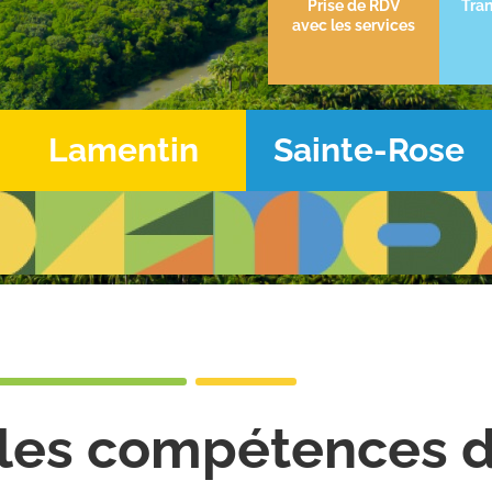
Prise de RDV
Tran
avec les services
Lamentin
Sainte-Rose
les compétences 