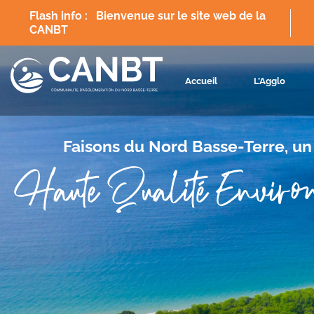
Flash info :
Bienvenue sur le site web de la
CANBT
Flash info :
Site en cours de mise à jour
Accueil
L’Agglo
Faisons du Nord Basse-Terre, un 
Haute Qualité Environ