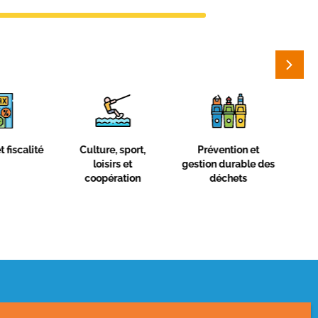
ure, sport,
Prévention et
Cycle de l’eau et
oisirs et
gestion durable des
prévention des
opération
déchets
risques