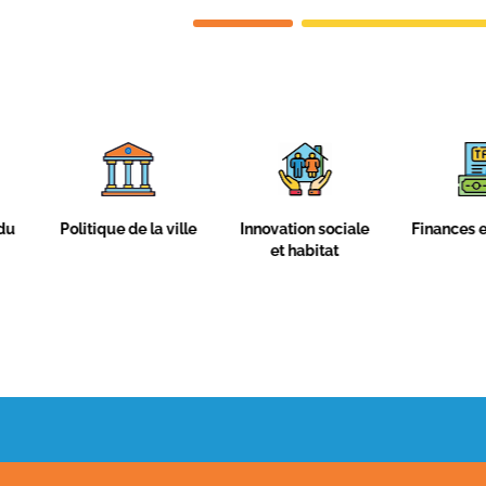
la ville
Innovation sociale
Finances et fiscalité
Cult
et habitat
l
co