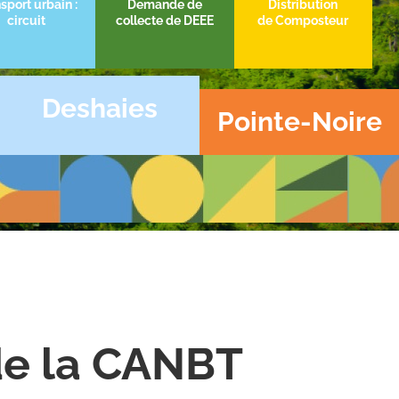
sport urbain :
Demande de
Distribution
circuit
collecte de DEEE
de Composteur
Deshaies
Pointe-Noire
de la CANBT