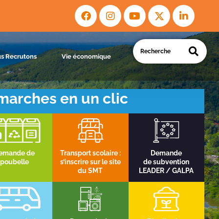
s Recrutons
Vie économique
arches en un clic
emande de
Transport scolaire :
Demande
poubelle
s’inscrire sur le site
de subvention
du SMT
LEADER / GALPA