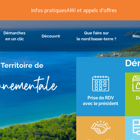
Infos pratiques
AMI et appels d'offres
Démarches
Que faire sur
Découvrir
Nou
en un clic
le nord basse-terre ?
Dém
Territoire de
nementale
Prise de RDV
D
avec le président