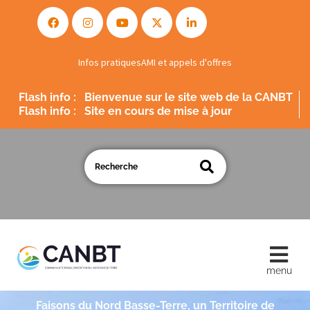
Infos pratiques
AMI et appels d'offres
Flash info :
Bienvenue sur le site web de la CANBT
Flash info :
Site en cours de mise à jour
Faisons du Nord Basse-Terre, un Territoire de