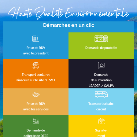
Haute Qualité Environnementale
Démarches en un clic
Prise de RDV
Demande de poubelle
avec le président
Transport scolaire :
Demande
s’inscrire sur le site du SMT
de subvention
LEADER / GALPA
Prise de RDV
Transport urbain :
avec les services
circuit
Demande de
Signale-
collecte de DEEE
ment