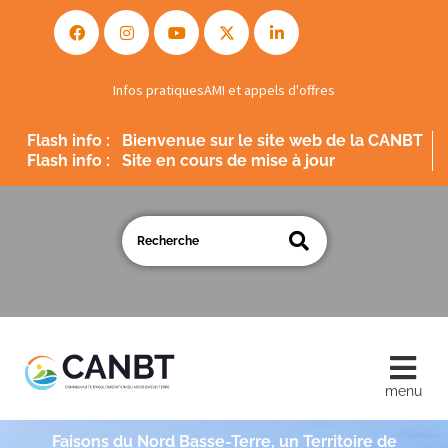
Infos pratiques
AMI et appels d'offres
Flash info :
Site en cours de mise à jour
Flash info :
Bienvenue sur le site web de la CANBT
Faisons du Nord Basse-Terre, un Territoire de