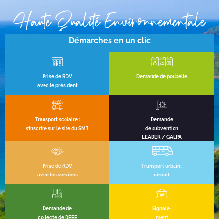
Haute Qualité Environnementale
Démarches en un clic
Prise de RDV
Demande de poubelle
avec le président
Transport scolaire :
Demande
s’inscrire sur le site du SMT
de subvention
LEADER / GALPA
Prise de RDV
Transport urbain :
avec les services
circuit
Demande de
Signale-
collecte de DEEE
ment