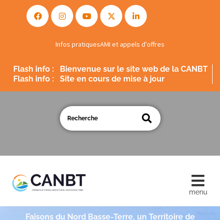
Infos pratiques
AMI et appels d'offres
Flash info :
Bienvenue sur le site web de la CANBT
Flash info :
Site en cours de mise à jour
Faisons du Nord Basse-Terre, un Territoire de