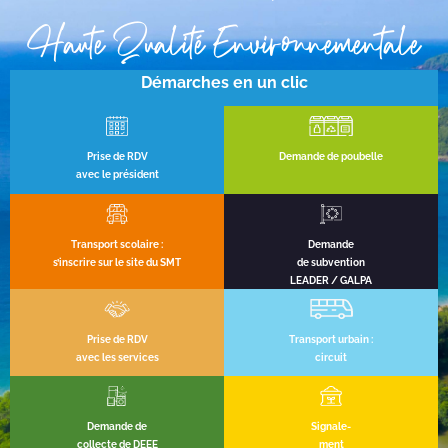
Haute Qualité Environnementale
Démarches en un clic
Prise de RDV
Demande de poubelle
avec le président
Transport scolaire :
Demande
s’inscrire sur le site du SMT
de subvention
LEADER / GALPA
Prise de RDV
Transport urbain :
avec les services
circuit
Demande de
Signale-
collecte de DEEE
ment