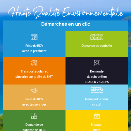
Haute Qualité Environnementale
Démarches en un clic
Prise de RDV
Demande de poubelle
avec le président
Transport scolaire :
Demande
s’inscrire sur le site du SMT
de subvention
LEADER / GALPA
Prise de RDV
Transport urbain :
avec les services
circuit
Demande de
Signale-
collecte de DEEE
ment