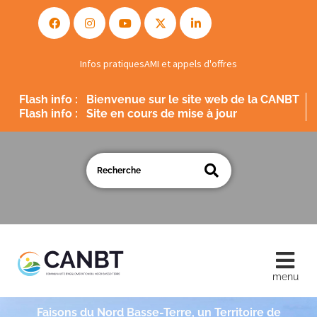
Infos pratiques
AMI et appels d'offres
Flash info :
Bienvenue sur le site web de la CANBT
Flash info :
Site en cours de mise à jour
Faisons du Nord Basse-Terre, un Territoire de