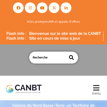
Infos pratiques
AMI et appels d'offres
Flash info :
Site en cours de mise à jour
Flash info :
Bienvenue sur le site web de la CANBT
Faisons du Nord Basse-Terre, un Territoire de