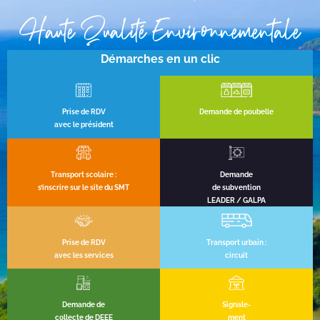
Haute Qualité Environnementale
Démarches en un clic
Prise de RDV
Demande de poubelle
avec le président
Transport scolaire :
Demande
s’inscrire sur le site du SMT
de subvention
LEADER / GALPA
Prise de RDV
Transport urbain :
avec les services
circuit
Demande de
Signale-
collecte de DEEE
ment