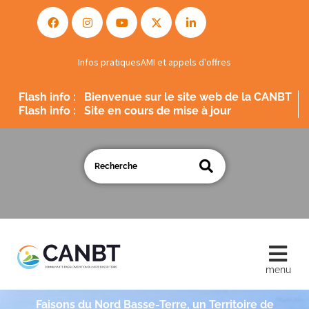
Infos pratiques
AMI et appels d'offres
Flash info :
Bienvenue sur le site web de la CANBT
Flash info :
Site en cours de mise à jour
Faisons du Nord Basse-Terre, un Territoire de