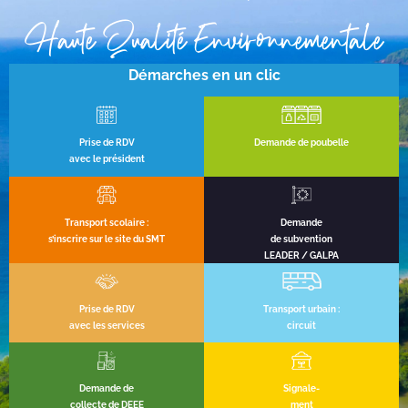
Haute Qualité Environnementale
Démarches en un clic
Prise de RDV
Demande de poubelle
avec le président
Transport scolaire :
Demande
s’inscrire sur le site du SMT
de subvention
LEADER / GALPA
Prise de RDV
Transport urbain :
avec les services
circuit
Demande de
Signale-
collecte de DEEE
ment