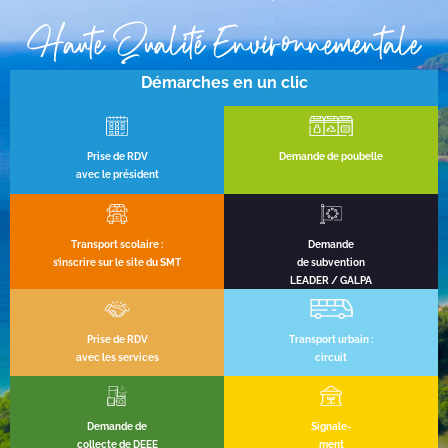
Haute Qualité Environnementale
Démarches en un clic
Prise de RDV
Demande de poubelle
avec le président
Transport scolaire :
Demande
s’inscrire sur le site du SMT
de subvention
LEADER / GALPA
Prise de RDV
Transport urbain :
avec les services
circuit
Demande de
Signale-
collecte de DEEE
ment