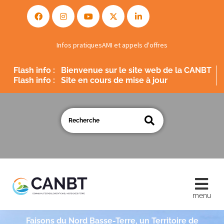
Infos pratiques
AMI et appels d'offres
Flash info :
Bienvenue sur le site web de la CANBT
Flash info :
Site en cours de mise à jour
Faisons du Nord Basse-Terre, un Territoire de