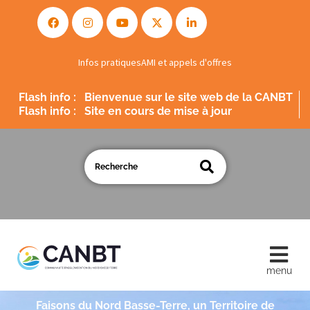
Infos pratiques
AMI et appels d'offres
Flash info :
Bienvenue sur le site web de la CANBT
Flash info :
Site en cours de mise à jour
Faisons du Nord Basse-Terre, un Territoire de