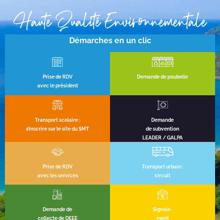
Haute Qualité Environnementale
Démarches en un clic
Prise de RDV
Demande de poubelle
avec le président
Transport scolaire :
Demande
s’inscrire sur le site du SMT
de subvention
LEADER / GALPA
Prise de RDV
Transport urbain :
avec les services
circuit
Demande de
Signale-
collecte de DEEE
ment