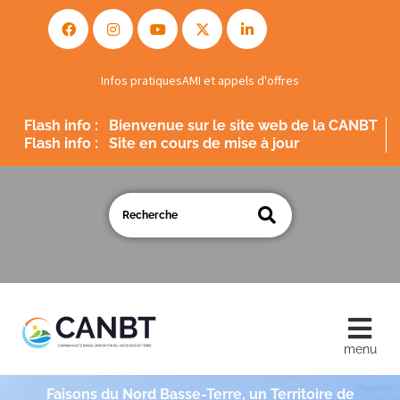
Infos pratiques
AMI et appels d'offres
Flash info :
Bienvenue sur le site web de la CANBT
Flash info :
Site en cours de mise à jour
Faisons du Nord Basse-Terre, un Territoire de