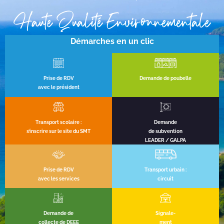
Haute Qualité Environnementale
Démarches en un clic
Prise de RDV
Demande de poubelle
avec le président
Transport scolaire :
Demande
s’inscrire sur le site du SMT
de subvention
LEADER / GALPA
Prise de RDV
Transport urbain :
avec les services
circuit
Demande de
Signale-
collecte de DEEE
ment