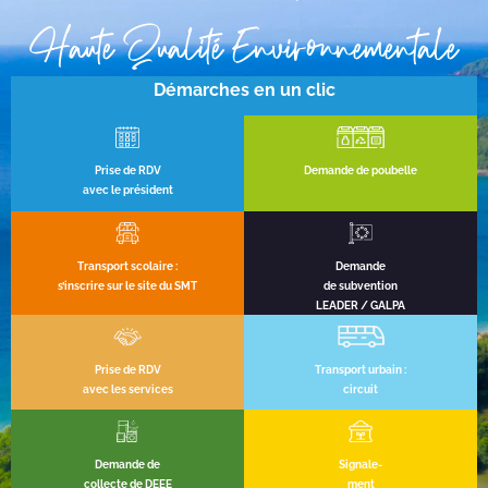
Haute Qualité Environnementale
Démarches en un clic
Prise de RDV
Demande de poubelle
avec le président
Transport scolaire :
Demande
s’inscrire sur le site du SMT
de subvention
LEADER / GALPA
Prise de RDV
Transport urbain :
avec les services
circuit
Demande de
Signale-
collecte de DEEE
ment