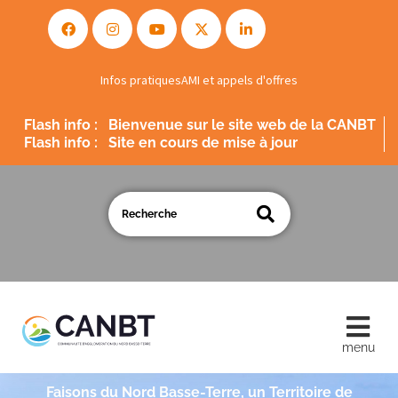
Infos pratiques
AMI et appels d'offres
Flash info :
Bienvenue sur le site web de la CANBT
Flash info :
Site en cours de mise à jour
Faisons du Nord Basse-Terre, un Territoire de