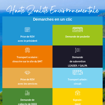
Haute Qualité Environnementale
Démarches en un clic
Prise de RDV
Demande de poubelle
avec le président
Transport scolaire :
Demande
s’inscrire sur le site du SMT
de subvention
LEADER / GALPA
Prise de RDV
Transport urbain :
avec les services
circuit
Demande de
Signale-
collecte de DEEE
ment