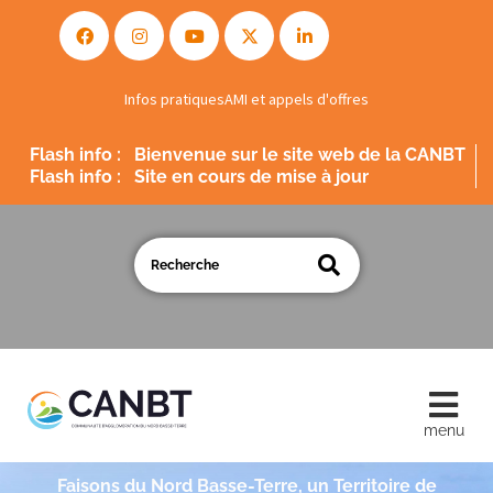
Infos pratiques
AMI et appels d'offres
Flash info :
Bienvenue sur le site web de la CANBT
Flash info :
Site en cours de mise à jour
Faisons du Nord Basse-Terre, un Territoire de