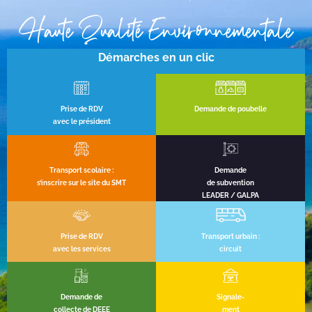
Haute Qualité Environnementale
Démarches en un clic
Prise de RDV
Demande de poubelle
avec le président
Transport scolaire :
Demande
s’inscrire sur le site du SMT
de subvention
LEADER / GALPA
Prise de RDV
Transport urbain :
avec les services
circuit
Demande de
Signale-
collecte de DEEE
ment