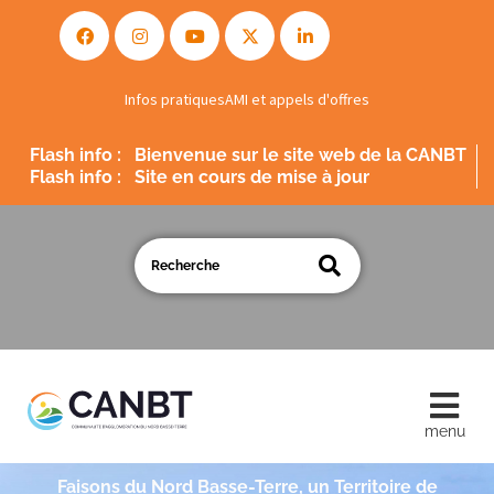
Infos pratiques
AMI et appels d'offres
Flash info :
Bienvenue sur le site web de la CANBT
Flash info :
Site en cours de mise à jour
Faisons du Nord Basse-Terre, un Territoire de