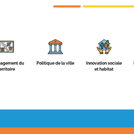
la ville
Innovation sociale
Finances et fiscalité
Cult
et habitat
l
co