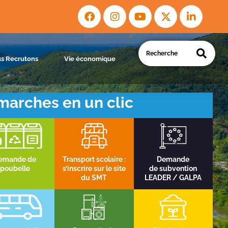
s Recrutons
Vie économique
arches en un clic
emande de
Transport scolaire :
Demande
poubelle
s’inscrire sur le site
de subvention
du SMT
LEADER / GALPA