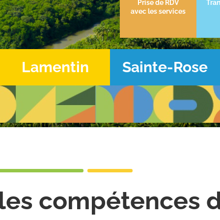
Prise de RDV
Tran
avec les services
Lamentin
Sainte-Rose
les compétences 