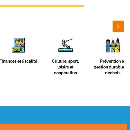
ure, sport,
Prévention et
Cycle de l’eau et
oisirs et
gestion durable des
prévention des
opération
déchets
risques