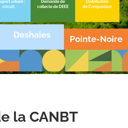
sport urbain :
Demande de
Distribution
circuit
collecte de DEEE
de Composteur
Deshaies
Pointe-Noire
de la CANBT