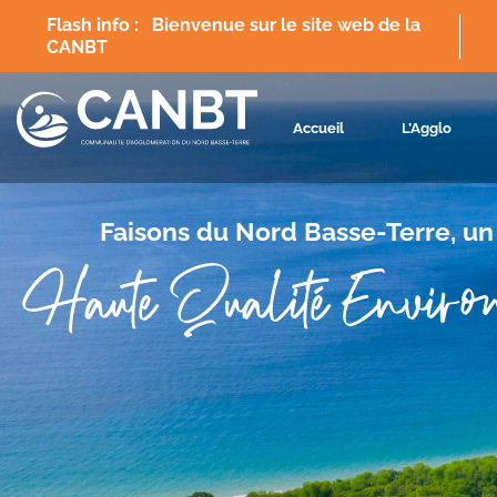
Flash info :
Bienvenue sur le site web de la
CANBT
Flash info :
Site en cours de mise à jour
Accueil
L’Agglo
Faisons du Nord Basse-Terre, un 
Haute Qualité Environ