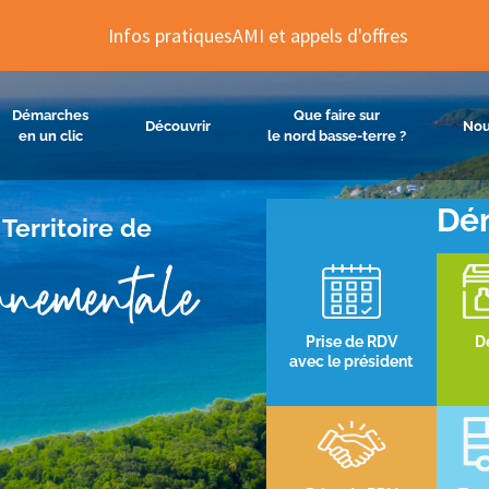
Infos pratiques
AMI et appels d'offres
Démarches
Que faire sur
Découvrir
Nou
en un clic
le nord basse-terre ?
Dém
Territoire de
nementale
Prise de RDV
D
avec le président