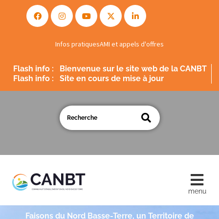
Infos pratiques
AMI et appels d'offres
Flash info :
Bienvenue sur le site web de la CANBT
Flash info :
Site en cours de mise à jour
Faisons du Nord Basse-Terre, un Territoire de