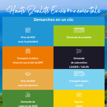
Haute Qualité Environnementale
Démarches en un clic
Prise de RDV
Demande de poubelle
avec le président
Transport scolaire :
Demande
s’inscrire sur le site du SMT
de subvention
LEADER / GALPA
Prise de RDV
Transport urbain :
avec les services
circuit
Demande de
Signale-
collecte de DEEE
ment